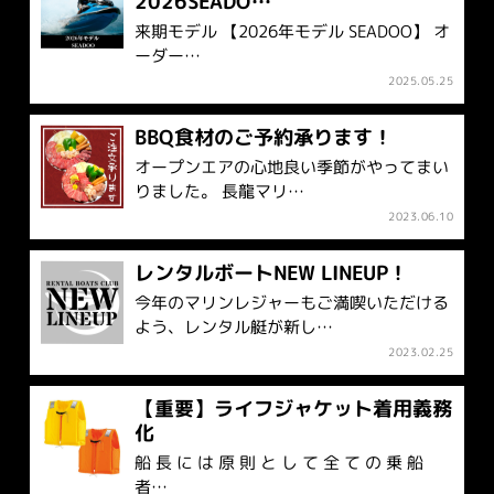
2026SEADO…
来期モデル 【2026年モデル SEADOO】 オ
ーダー…
2025.05.25
BBQ食材のご予約承ります！
オープンエアの心地良い季節がやってまい
りました。 長龍マリ…
2023.06.10
レンタルボートNEW LINEUP！
今年のマリンレジャーもご満喫いただける
よう、レンタル艇が新し…
2023.02.25
【重要】ライフジャケット着用義務
化
船 長 に は 原 則 と し て 全 て の 乗 船
者…