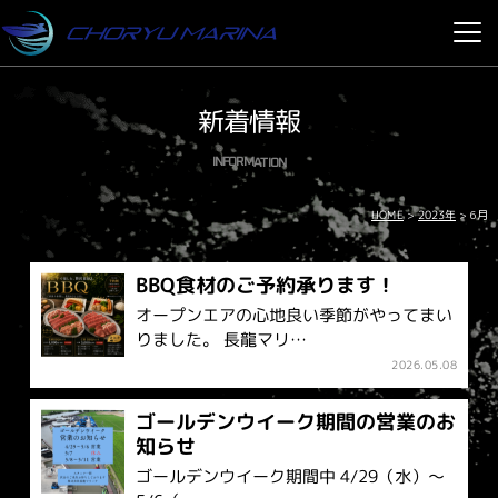
新着情報
INFORMATION
2023年
HOME
>
>
6月
BBQ食材のご予約承ります！
オープンエアの心地良い季節がやってまい
りました。 長龍マリ…
2026.05.08
ゴールデンウイーク期間の営業のお
知らせ
ゴールデンウイーク期間中 4/29（水）～