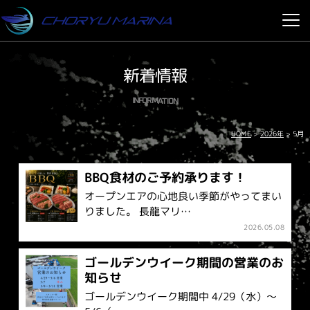
新着情報
INFORMATION
2026年
HOME
>
>
5月
BBQ食材のご予約承ります！
オープンエアの心地良い季節がやってまい
りました。 長龍マリ…
2026.05.08
ゴールデンウイーク期間の営業のお
知らせ
ゴールデンウイーク期間中 4/29（水）～