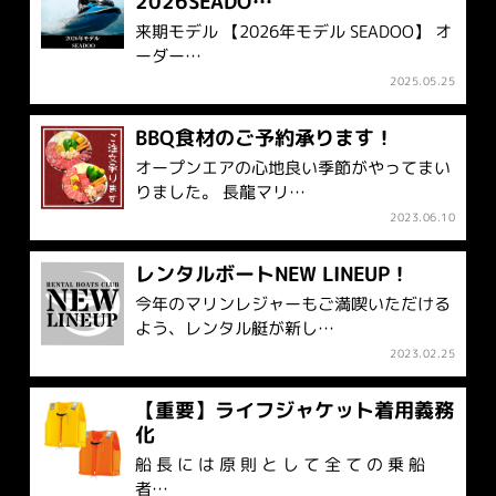
2026SEADO…
来期モデル 【2026年モデル SEADOO】 オ
ーダー…
2025.05.25
BBQ食材のご予約承ります！
オープンエアの心地良い季節がやってまい
りました。 長龍マリ…
2023.06.10
レンタルボートNEW LINEUP！
今年のマリンレジャーもご満喫いただける
よう、レンタル艇が新し…
2023.02.25
【重要】ライフジャケット着用義務
化
船 長 に は 原 則 と し て 全 て の 乗 船
者…