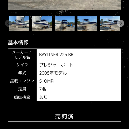
基本情報
メーカー／
BAYLINER 225 BR
モデル名
プレジャーボート
タイプ
2005年モデル
年式
5･OMPI
搭載エンジン
7名
定員
あり
船舶検査
売約済