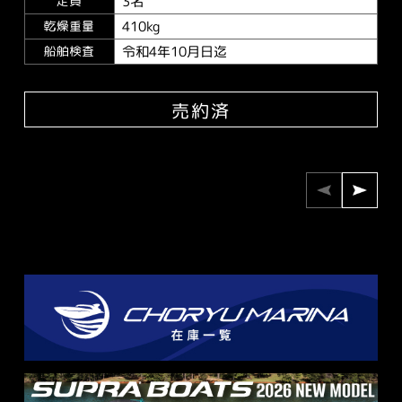
3名
定員
410kg
乾燥重量
令和4年10月日迄
船舶検査
売約済