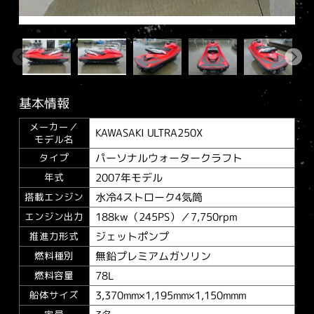
基本情報
メーカー／
KAWASAKI ULTRA250X
モデル名
パーソナルウォータークラフト
タイプ
2007年モデル
年式
水冷4ストローク4気筒
搭載エンジン
188kw（245PS）／7,750rpm
エンジン出力
ジェットポンプ
推進力形式
無鉛プレミアムガソリン
燃料種別
78L
燃料容量
3,370mm×1,195mm×1,150mmm
船体サイズ