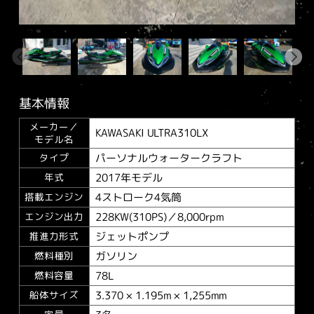
基本情報
メーカー／
KAWASAKI ULTRA310LX
モデル名
パーソナルウォータークラフト
タイプ
2017年モデル
年式
4ストローク4気筒
搭載エンジン
228KW(310PS)／8,000rpm
エンジン出力
ジェットポンプ
推進力形式
ガソリン
燃料種別
78L
燃料容量
3.370 × 1.195m × 1,255mm
船体サイズ