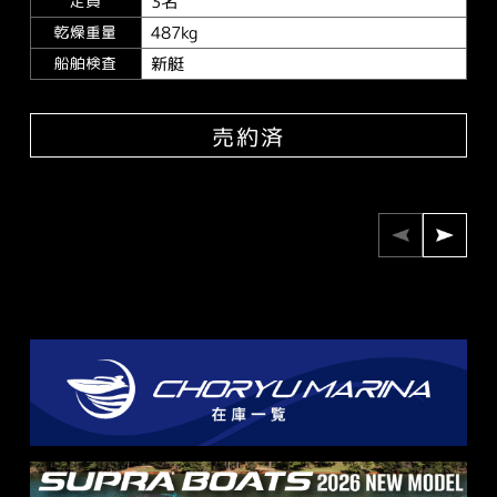
3名
定員
487kg
乾燥重量
新艇
船舶検査
売約済