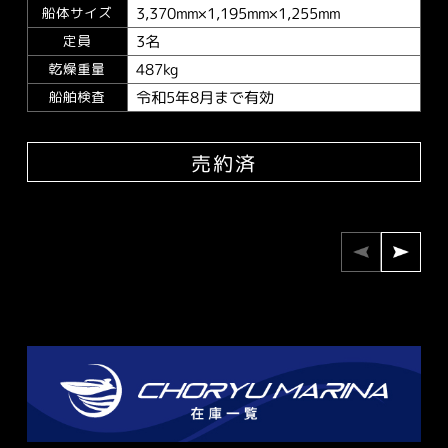
3,370mm×1,195mm×1,255mm
船体サイズ
3名
定員
487kg
乾燥重量
令和5年8月まで有効
船舶検査
売約済