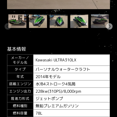
基本情報
メーカー／
Kawasaki ULTRA310LX
モデル名
パーソナルウォータークラフト
タイプ
2014年モデル
年式
水冷4ストローク4気筒
搭載エンジン
228kw(310PS)/8,000rpm
エンジン出力
ジェットポンプ
推進力形式
無鉛プレミアムガソリン
燃料種別
78L
燃料容量