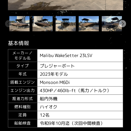
基本情報
メーカー／
Malibu WakeSetter 23LSV
モデル名
プレジャーボート
タイプ
2023年モデル
年式
Monsoon M6Di
搭載エンジン
430HP／460lb-ft（馬力／トルク）
エンジン出力
船内外機
推進力形式
ハイオク
燃料種別
12名
定員
令和9年10月迄（次回中間検査）
船舶検査