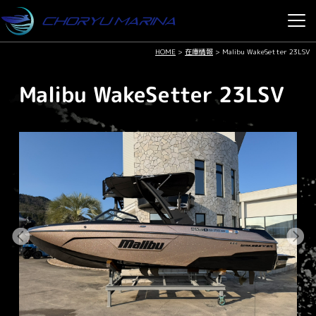
HOME
>
在庫情報
>
Malibu WakeSetter 23LSV
Malibu WakeSetter 23LSV