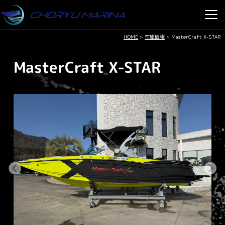
HOME
>
在庫情報
>
MasterCraft X-STAR
MasterCraft X-STAR