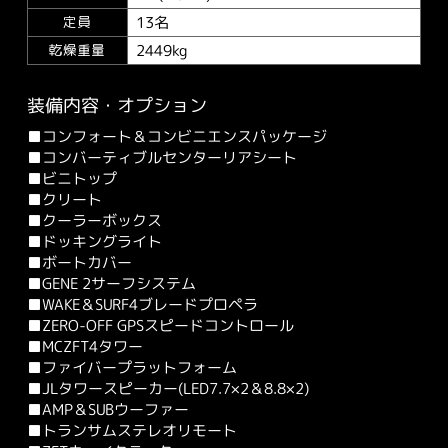
13名
定員
2449kg
乾燥重量
装備内容・オプション
■コンフォート＆コンビニエンスパッケージ
■コンバーティブルセンターリアシート
■ビニトップ
■クリート
■クーラーボックス
■ドッキングライト
■ボートカバー
■GENE 2サーフシステム
■WAKE＆SURF4ブレードプロペラ
■ZERO-OFF GPSスピードコントロール
■MCZFT4タワー
■ファイバープラットフォーム
■JLタワースピーカー(LED7.7×2＆8.8×2)
■AMP＆SUBウーファー
■トランサムステレオリモート