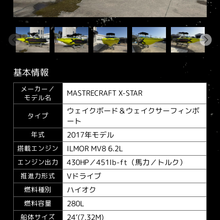
基本情報
メーカー／
MASTRECRAFT X-STAR
モデル名
ウェイクボード＆ウェイクサーフィンボ
タイプ
ート
2017年モデル
年式
ILMOR MV8 6.2L
搭載エンジン
430HP／451lb-ft（馬力／トルク）
エンジン出力
Vドライブ
推進力形式
ハイオク
燃料種別
280L
燃料容量
24’(7.32M)
船体サイズ