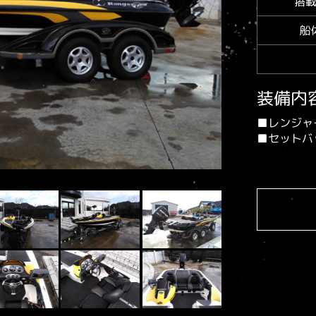
搭
船
装備内
■レンジャ
■セットバ