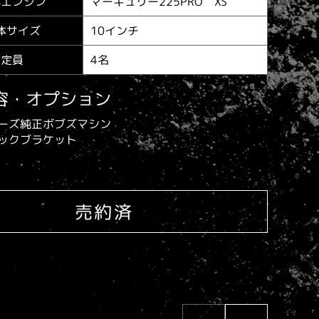
マーキュリー225PRO XS
載エンジン
10インチ
体サイズ
4名
定員
容・オプション
ーズ純正ボブズマシン
ックブラケット
売約済