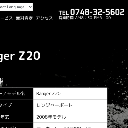
営業時間 AM8：30-PM6：00
ービス
無料査定
アクセス
ger Z20
報
Ranger Z20
ー／
モデル名
レンジャーボート
タイプ
2008年モデル
年式