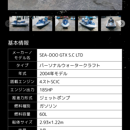
基本情報
メーカー／
SEA-DOO GTX S.C LTD
モデル名
パーソナルウォータークラフト
タイプ
2004年モデル
年式
4ストSCIC
搭載エンジン
185HP
エンジン出力
ジェットポンプ
推進力形式
ガソリン
燃料種別
60L
燃料容量
2.93×1.22m
船体サイズ