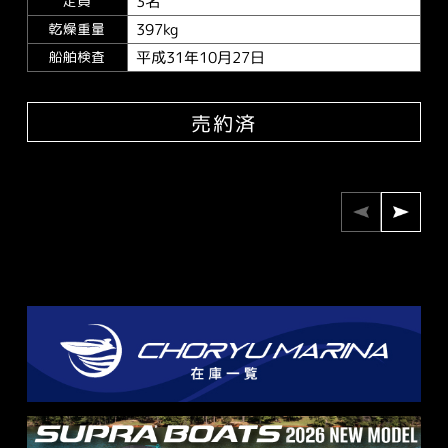
3名
定員
397kg
乾燥重量
平成31年10月27日
船舶検査
売約済