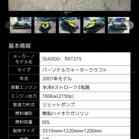
基本情報
メーカー／
SEADOO RXT215
モデル名
パーソナルウォータークラフト
タイプ
2007年モデル
年式
水冷4ストローク3気筒
搭載エンジン
160kw(215hp)
エンジン出力
ジェットポンプ
推進力形式
無鉛ハイオクガソリン
燃料種別
60L
燃料容量
3310mm×1220mm×1200mm
船体サイズ