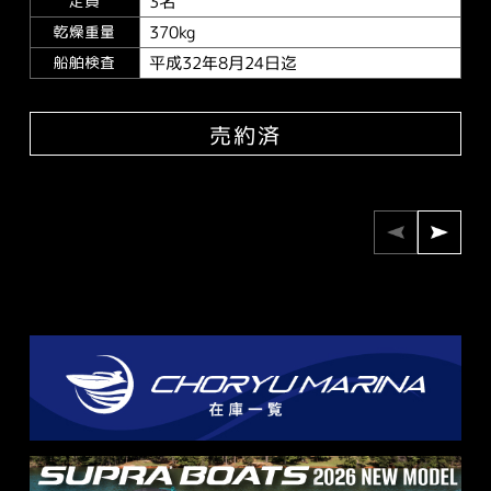
3名
定員
370kg
乾燥重量
平成32年8月24日迄
船舶検査
売約済