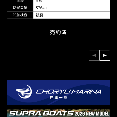
3名
定員
376kg
乾燥重量
新艇
船舶検査
売約済