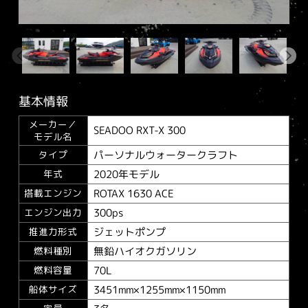
基本情報
メーカー／
SEADOO RXT-X 300
モデル名
パーソナルウォータークラフト
タイプ
2020年モデル
年式
ROTAX 1630 ACE
搭載エンジン
300ps
エンジン出力
ジェットポンプ
推進力形式
無鉛ハイオクガソリン
燃料種別
70L
燃料容量
3451mm×1255mm×1150mm
船体サイズ