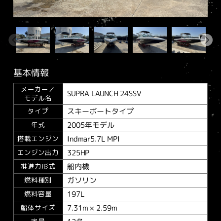
基本情報
メーカー／
SUPRA LAUNCH 24SSV
モデル名
スキーボートタイプ
タイプ
2005年モデル
年式
Indmar5.7L MPI
搭載エンジン
325HP
エンジン出力
船内機
推進力形式
ガソリン
燃料種別
197L
燃料容量
7.31m × 2.59m
船体サイズ