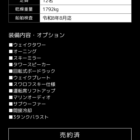
12名
定員
1792kg
乾燥重量
令和8年8月迄
船舶検査
装備内容・オプション
■ウェイクタワー
■オーニング
■スキーミラー
■タワースピーカー
■回転式ボードラック
■ウェイクプレート
■スワロフスキー仕様
■運転席リフトアップ
■マリンオーディオ
■サブウーファー
■間接冷却
■3タンクバラスト
売約済