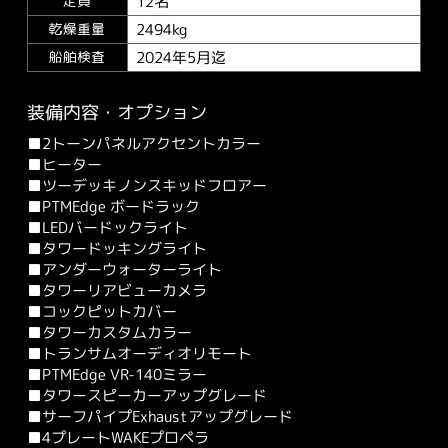
12名
定員
2494kg
乾燥重量
2024年5月迄
船舶検査
装備内容・オプション
■2トーンパネルアクセントカラー
■ヒーター
■ツーデッキノンスキッドフロアー
■PTMEdge ボードラック
■LEDバードックライト
■タワードッキングライト
■アンダーウォーターライト
■タワーリアビューカメラ
■コックピットカバー
■タワーカスタムカラー
■トランサムオーディオリモート
■PTMEdge VR-140ミラー
■タワースピーカーアップグレード
■サーフパイプExhaustアップグレード
■4プレートWAKEプロペラ