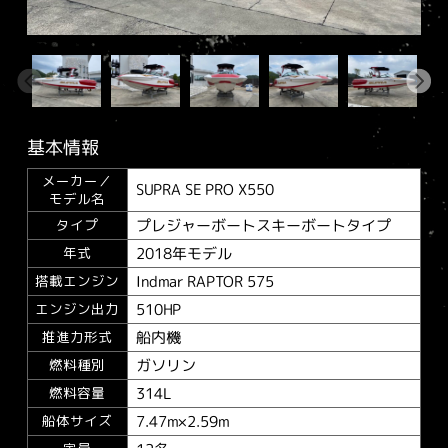
基本情報
メーカー／
SUPRA SE PRO X550
モデル名
プレジャーボートスキーボートタイプ
タイプ
2018年モデル
年式
Indmar RAPTOR 575
搭載エンジン
510HP
エンジン出力
船内機
推進力形式
ガソリン
燃料種別
314L
燃料容量
7.47m×2.59m
船体サイズ