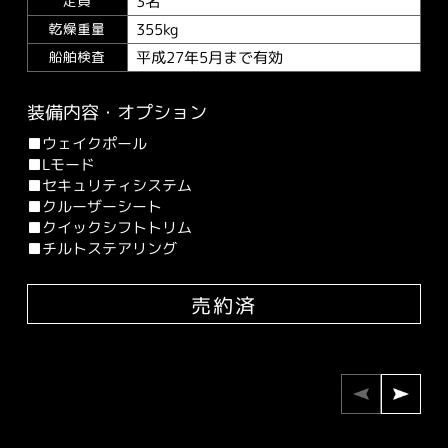
3名
定員
355kg
乾燥重量
平成27年5月まで有効
船舶検査
装備内容・オプション
■ウェイクポール
■Lモード
■セキュリティシステム
■クルーザーシート
■クイックシフトトリム
■チルトステアリング
売約済