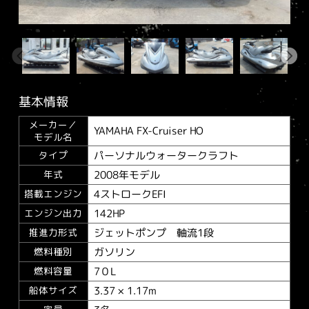
基本情報
メーカー／
YAMAHA FX-Cruiser HO
モデル名
パーソナルウォータークラフト
タイプ
2008年モデル
年式
4ストロークEFI
搭載エンジン
142HP
エンジン出力
ジェットポンプ 軸流1段
推進力形式
ガソリン
燃料種別
7０L
燃料容量
3.37 × 1.17m
船体サイズ