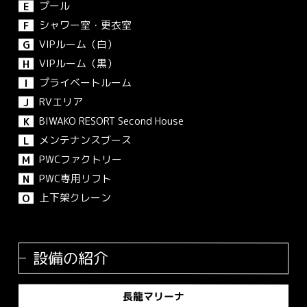
プール
E
シャワー室・更衣室
F
VIPルーム（白）
G
VIPルーム（黒）
H
プライベートルーム
I
RVエリア
J
BIWAKO RESORT Second House
K
メンテナンスブース
L
PWCファクトリー
M
PWC専用リフト
N
上下架クレーン
O
設備の紹介
長龍マリーナ