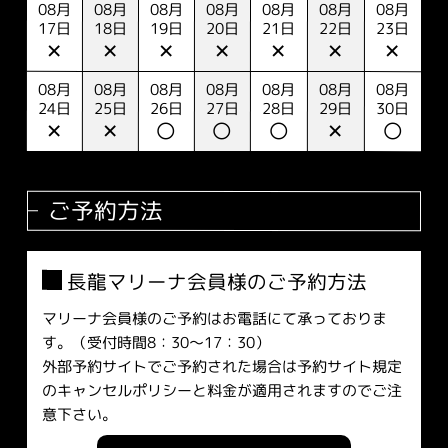
08月
08月
08月
08月
08月
08月
08月
17日
18日
19日
20日
21日
22日
23日
✕
✕
✕
✕
✕
✕
✕
08月
08月
08月
08月
08月
08月
08月
24日
25日
26日
27日
28日
29日
30日
✕
✕
〇
〇
〇
✕
〇
ご予約方法
長龍マリーナ会員様のご予約方法
マリーナ会員様のご予約はお電話にて承っておりま
す。（受付時間8：30～17：30）
外部予約サイトでご予約された場合は予約サイト規定
のキャンセルポリシーと料金が適用されますのでご注
意下さい。