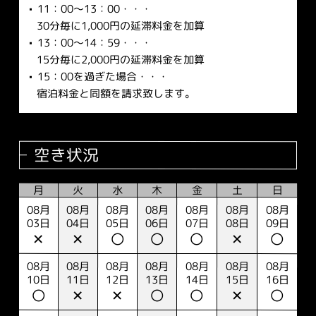
11：00～13：00・・・
30分毎に1,000円の延滞料金を加算
13：00～14：59・・・
15分毎に2,000円の延滞料金を加算
15：00を過ぎた場合・・・
宿泊料金と同額を請求致します。
空き状況
月
火
水
木
金
土
日
08月
08月
08月
08月
08月
08月
08月
03日
04日
05日
06日
07日
08日
09日
✕
✕
〇
〇
〇
✕
〇
08月
08月
08月
08月
08月
08月
08月
10日
11日
12日
13日
14日
15日
16日
〇
✕
✕
〇
〇
✕
〇