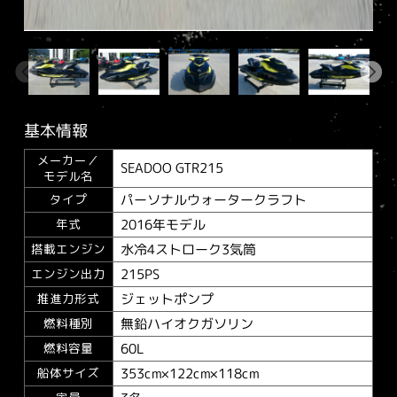
基本情報
メーカー／
SEADOO GTR215
モデル名
パーソナルウォータークラフト
タイプ
2016年モデル
年式
水冷4ストローク3気筒
搭載エンジン
215PS
エンジン出力
ジェットポンプ
推進力形式
無鉛ハイオクガソリン
燃料種別
60L
燃料容量
353cm×122cm×118cm
船体サイズ