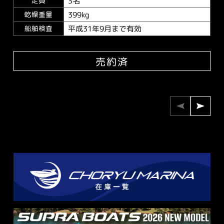
3名
定員
399kg
乾燥重量
平成31年9月まで有効
船舶検査
売約済