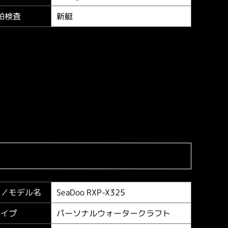
新艇
舶検査
SeaDoo RXP-X325
ー／
モデル名
パーソナルウォータークラフト
タイプ