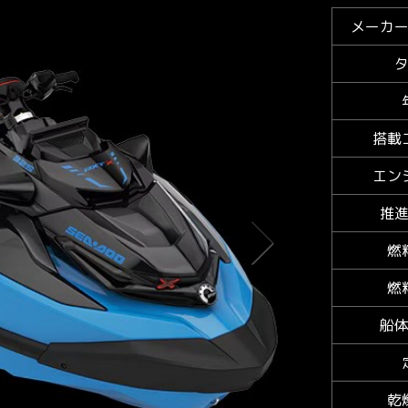
メーカ
搭載
エン
推
燃
燃
船
乾