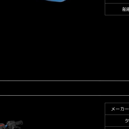
船
メーカ