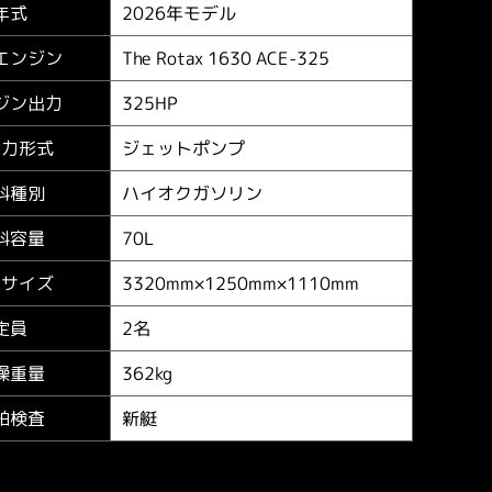
2026年モデル
年式
The Rotax 1630 ACE-325
エンジン
325HP
ジン出力
ジェットポンプ
進力形式
ハイオクガソリン
料種別
70L
料容量
3320mm×1250mm×1110mm
体サイズ
2名
定員
362kg
燥重量
新艇
舶検査