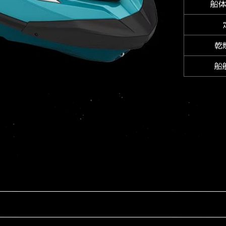
船
乾
船