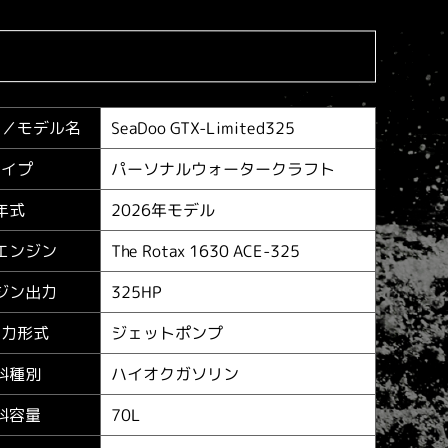
SeaDoo GTX-Limited325
ー／
モデル名
パーソナルウォータークラフト
タイプ
2026年モデル
年式
The Rotax 1630 ACE-325
エンジン
325HP
ジン出力
ジェットポンプ
進力形式
ハイオクガソリン
料種別
70L
料容量