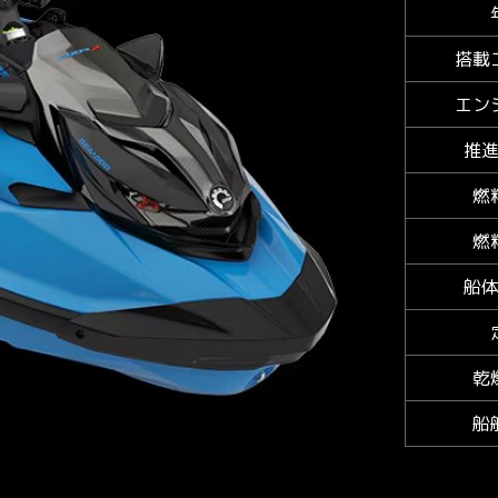
搭載
エン
推
燃
燃
船
乾
船