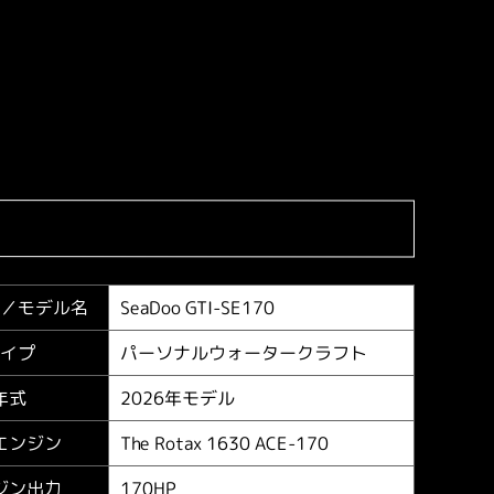
SeaDoo GTI-SE170
／
モデル名
パーソナルウォータークラフト
イプ
2026年モデル
年式
The Rotax 1630 ACE-170
エンジン
170HP
ジン出力