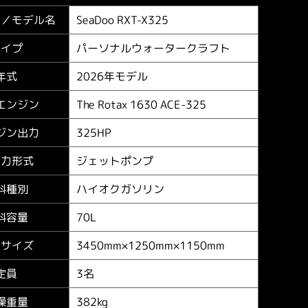
SeaDoo RXT-X325
ー／
モデル名
パーソナルウォータークラフト
タイプ
2026年モデル
年式
The Rotax 1630 ACE-325
エンジン
325HP
ジン出力
ジェットポンプ
進力形式
ハイオクガソリン
料種別
70L
料容量
3450mm×1250mm×1150mm
体サイズ
3名
定員
382kg
燥重量