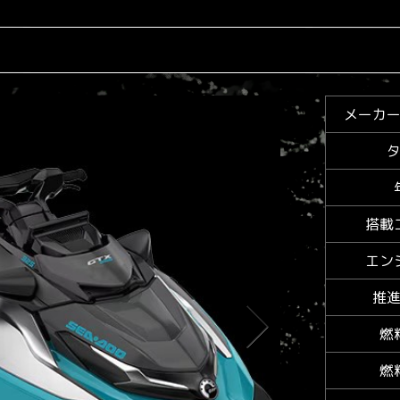
メーカ
搭載
エン
推
燃
燃