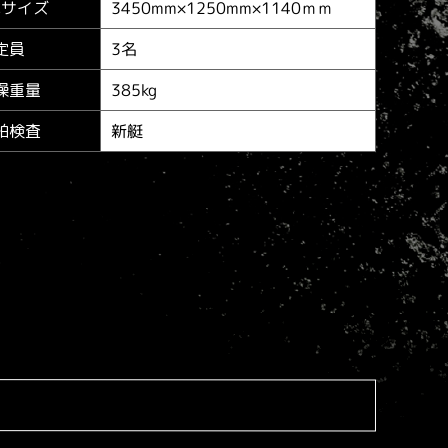
3450mm×1250mm×1140ｍｍ
体サイズ
3名
定員
385kg
燥重量
新艇
舶検査