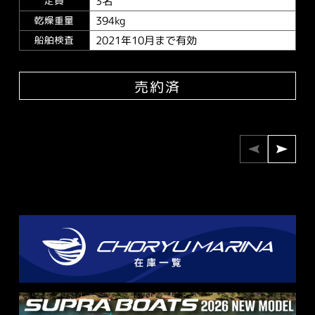
3名
定員
394kg
乾燥重量
2021年10月まで有効
船舶検査
売約済