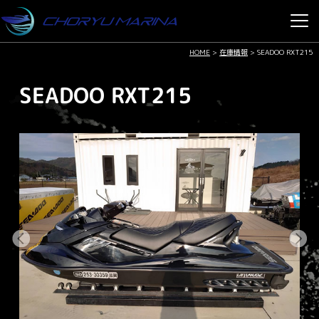
HOME
>
在庫情報
>
SEADOO RXT215
SEADOO RXT215