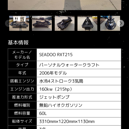
基本情報
メーカー／
SEADOO RXT215
モデル名
パーソナルウォータークラフト
タイプ
2006年モデル
年式
水冷4ストローク3気筒
搭載エンジン
160kw（215hp）
エンジン出力
ジェットポンプ
推進力形式
無鉛ハイオクガソリン
燃料種別
60L
燃料容量
3310mm×1220mm×1130mm
船体サイズ