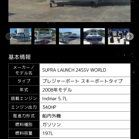
基本情報
メーカー／
SUPRA LAUNCH 24SSV WORLD
モデル名
プレジャーボート スキーボートタイプ
タイプ
2008年モデル
年式
Indmar 5.7L
搭載エンジン
340HP
エンジン出力
船内外機
推進力形式
ガソリン
燃料種別
197L
燃料容量