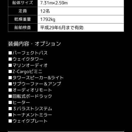
7.31m×2.59m
船体サイズ
12名
定員
1792kg
乾燥重量
平成29年6月まで有効
船舶検査
装備内容・オプション
■パーフェクトパス
■ウェイクタワー
■マリンオーディオ
■Z-Cargoビミニ
■タワースピーカー&ライト
■サブウーファー＆アンプ
■オーディオリモート
■回転式ボードラック
■ヒーター
■３バラストシステム
■トーナメントミラー
■ウェイクプレート