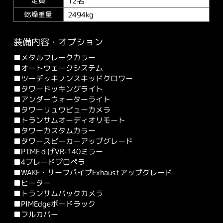
12名
定員
2494kg
乾燥重量
装備内容・オプション
■メタルフレークカラー
■オートウェークシステム
■ツーデッキノンスキッドクロワー
■タワードッキングライト
■アンダーウォーターライト
■タワーリュウビューカメラ
■トランサムオーディオリモート
■タワーカスタムカラー
■タワースピーカーアップグレード
■PTMEｄげVR-140ミラー
■4ブレードプロペラ
■WAKE・サーフパイプExhaustアップグレード
■ヒーター
■トランサムバックカメラ
■PIMEdgeボードラック
■フルカバー