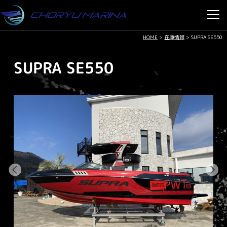
HOME
>
在庫情報
>
SUPRA SE550
SUPRA SE550