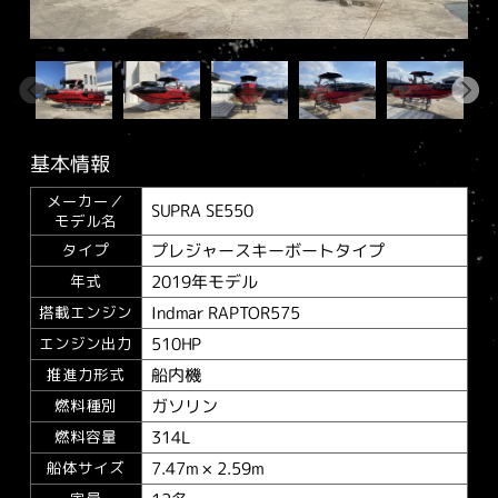
基本情報
メーカー／
SUPRA SE550
モデル名
プレジャースキーボートタイプ
タイプ
2019年モデル
年式
Indmar RAPTOR575
搭載エンジン
510HP
エンジン出力
船内機
推進力形式
ガソリン
燃料種別
314L
燃料容量
7.47m × 2.59m
船体サイズ