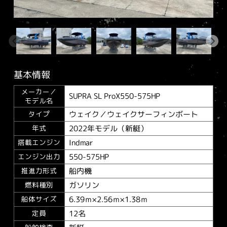
基本情報
メーカー／
SUPRA SL ProX550-575HP
モデル名
ウェイク／ウェイクサーフィンボート
タイプ
2022年モデル（新艇）
年式
Indmar
搭載エンジン
550-575HP
エンジン出力
船内機
推進力形式
ガソリン
燃料種別
6.39ｍ×2.56ｍ×1.38ｍ
船体サイズ
12名
定員