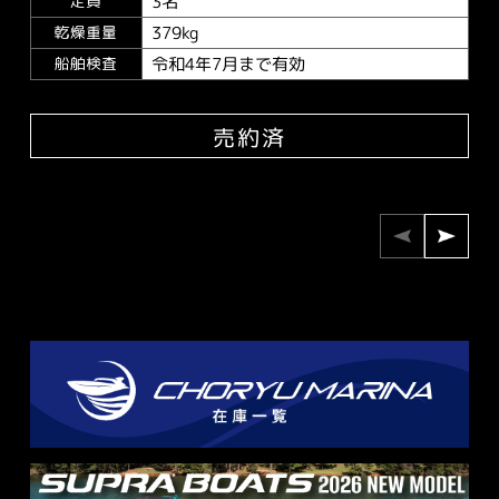
3名
定員
379kg
乾燥重量
令和4年7月まで有効
船舶検査
売約済