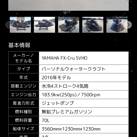
基本情報
メーカー／
YAMAHA FX-Cru SVHO
モデル名
パーソナルウォータークラフト
タイプ
2016年モデル
年式
水冷4ストローク4気筒
搭載エンジン
183.9kw(250ps)／7500rpm
エンジン出力
ジェットポンプ
推進力形式
無鉛プレミアムガソリン
燃料種別
70L
燃料容量
3560mm×1230mm×1230mm
船体サイズ